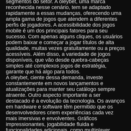
segmentos do setor. A oleybet, uma marca
reconhecida nesse cenário, tem se adaptado
rapidamente a essas mudanças, oferecendo uma
ampla gama de jogos que atendem a diferentes
perfis de jogadores. A acessibilidade dos jogos
mobile é um dos principais fatores para seu
sucesso. Com apenas alguns cliques, os usuários
podem baixar e começar a jogar títulos de alta
qualidade, muitas vezes gratuitamente ou a preços
acessíveis. Além disso, a variedade de jogos
disponíveis, que vão desde quebra-cabeças
simples até complexos jogos de estratégia,
garante que há algo para todos.
A oleybet, ciente dessa demanda, investe
constantemente em novos lançamentos e
atualizações para manter seu catálogo sempre
atraente. Outro aspecto importante a ser
destacado é a evolução da tecnologia. Os avanços
em hardware e software têm permitido que os
desenvolvedores criem experiências cada vez
mais imersivas e envolventes. Gráficos
impressionantes, jogabilidade fluida e
funcionalidades adicionais, como multiplayer