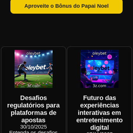
Aproveite o Bônus do Papai Noel
Desafios
Futuro das
regulatórios para
experiências
plataformas de
interativas em
apostas
entretenimento
30/10/2025
digital
Entenda os desafios